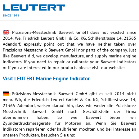
Präzisions-Messtechnik Baewert GmbH does not existed since
2014. We, Friedrich Leutert GmbH & Co. KG, Schillerstrasse 14, 21365
Adendorf, expressly point out that we have neither taken over
Präzisions-Messtechnik Baewert GmbH nor parts of the company. Just
like Baewert did, we develop, manufacture, and supply marine engine
indicators. If you need to repair or calibrate your Baewert indicators
or if you are interested in our products please visit our website:
Visit LEUTERT Marine Engine Indicator
Präzisions-Messtechnik Baewert GmbH gibt es seit 2014 nicht
mehr. Wir, die Friedrich Leutert GmbH & Co. KG, Schillerstrasse 14,
21365 Adendorf, weisen darauf hin, dass wir weder die Präzisions-
Messtechnik Baewert GmbH noch Geschäftsteile der Firma
übernommen haben. So wie Baewert bieten wir
Zylinderdruckmessgeräte für Motoren an. Wenn Sie Baewert
Indikatoren reparieren oder kalibrieren möchten und bei Interesse an
unseren Produkten, besuchen Sie uns: